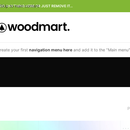
Skip to main content
DD ANYTHING HERE OR JUST REMOVE IT…
reate your first
navigation menu here
and add it to the "Main menu"
P