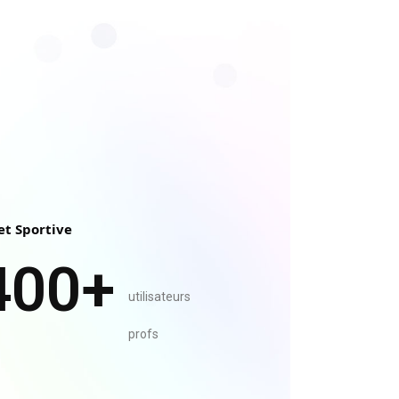
et Sportive
400
+
utilisateurs
profs