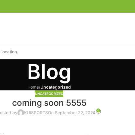
 location.
Blog
Home
/
Uncategorized
UNCATEGORIZED
coming soon 5555
0
osted by
KUISPORTS
On September 22, 2024